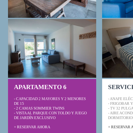
APARTAMENTO 6
SERVIC
- CAPACIDAD 2 MAYORES Y 2 MENORES
- ANAFE ELÉ
DE 15
- FRIGOBAR 
- 2 CAMAS SOMMIER TWINS
- TV 32 PUL
- VISTA AL PARQUE CON TOLDO Y JUEGO
- AIRE ACON
DE JARDÍN EXCLUSIVO
DORMITORIO
+ RESERVAR AHORA
+ RESERVAR