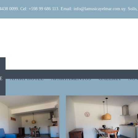
 4438 0099. Cel: +598 99 686 113. Email: info@lamusicayelmar.com.uy. Solí
E
APART HOTEL
APARTAMENTOS
GALERIA
NO