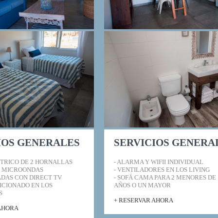
IOS GENERALES
SERVICIOS GENERA
CTRICO DE 2 HORNALLAS
- ALARMA Y WIFII INDIVIDUAL
Y MICROONDAS
- VENTILADORES EN LOS LIVING
GADAS CON DIRECT TV
- SOFÁ CAMA PARA 2 MENORES DE 
DICIONADO EN LOS
AÑOS O UN MAYOR
S
+ RESERVAR AHORA
 AHORA