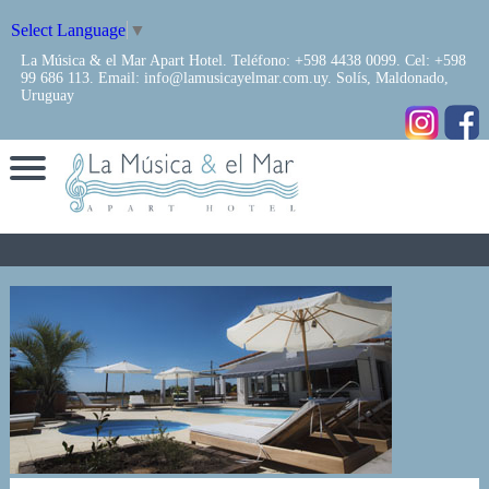
Select Language
▼
La Música & el Mar Apart Hotel. Teléfono: +598 4438 0099. Cel: +598
99 686 113. Email: info@lamusicayelmar.com.uy. Solís, Maldonado,
Uruguay