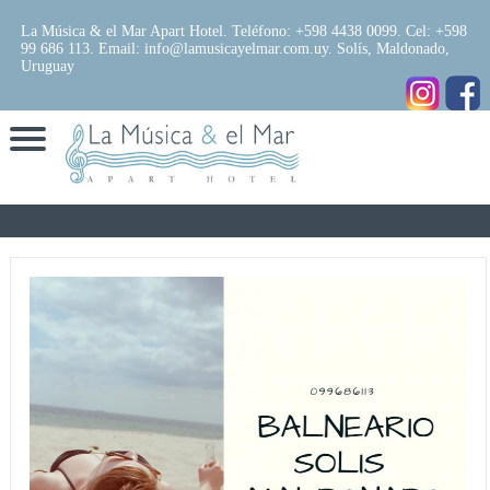
La Música & el Mar Apart Hotel. Teléfono: +598 4438 0099. Cel: +598
99 686 113. Email: info@lamusicayelmar.com.uy. Solís, Maldonado,
Uruguay